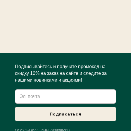
Подписывайтесь и получите промокод на
скидку 10% на заказ на сайте и следите за
нашими новинками и акциями!
Э
л
.
п
о
Подписаться
ч
т
а
ООО "БОКА", ИНН 7838095317