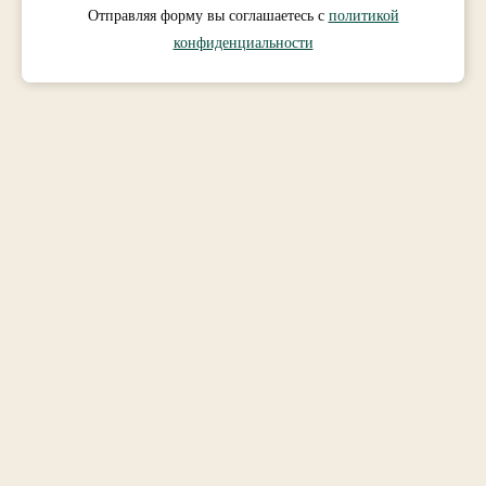
Отправляя форму вы соглашаетесь с
политикой
с
а
в
*
конфиденциальности
я
з
и
*